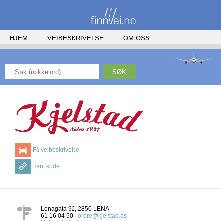
HJEM
VEIBESKRIVELSE
OM OSS
SØK
Få veibeskrivelse
Hent kode
Lenagata 92
,
2850
LENA
61 16 04 50 ·
ordre@kjelstad.as