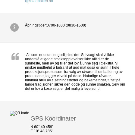
kjelstadbakeri.no
Åpningstider:0700-1600 (0830-1500)
-Alt som er usunt er godt, sies det. Selvsagt skal vi ikke
underslå at gode smaksopplevelser ikke alltid er de
sunneste, men av og til er det lov å unne seg litt ekstra. Vi
ønsker imidlertid å bidra til at god mat også er sunn. I hele
produksjonsprosessen, fra valg av råvarer til emballering av
produktene, legger vi vekt på dette. Naturlige råvarer,
minimal bruk av tilsetningsstoffer og bakemetoder, tuftet på
lange tradisjoner, sikrer den gode og sunne smaken. Selv om
det er lov å kose seg, er det mulig å leve sunt!
GPS Koordinater
N 60° 40.459'
E 10° 48.785'