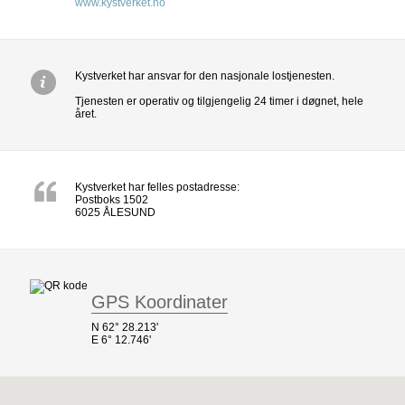
www.kystverket.no
Kystverket har ansvar for den nasjonale lostjenesten.
Tjenesten er operativ og tilgjengelig 24 timer i døgnet, hele
året.
Kystverket har felles postadresse:
Postboks 1502
6025 ÅLESUND
GPS Koordinater
N 62° 28.213'
E 6° 12.746'