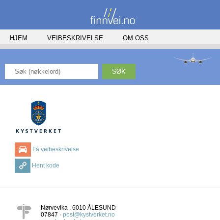
HJEM
VEIBESKRIVELSE
OM OSS
SØK
Få veibeskrivelse
Hent kode
Nørvevika
,
6010
ÅLESUND
07847 ·
post@kystverket.no